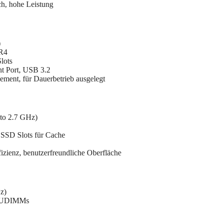
ch, hohe Leistung
)
R4
lots
nt Port, USB 3.2
ment, für Dauerbetrieb ausgelegt
 to 2.7 GHz)
SSD Slots für Cache
izienz, benutzerfreundliche Oberfläche
z)
/s UDIMMs