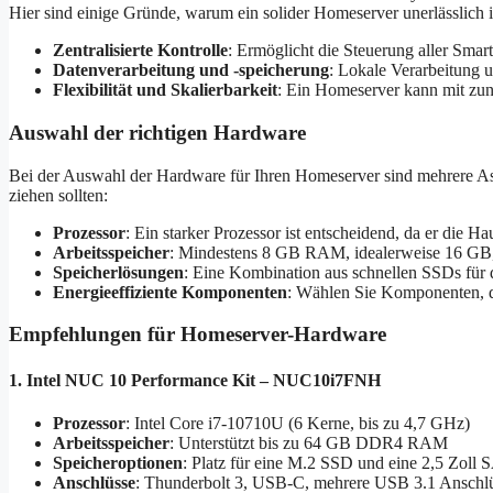
Hier sind einige Gründe, warum ein solider Homeserver unerlässlich i
Zentralisierte Kontrolle
: Ermöglicht die Steuerung aller Smar
Datenverarbeitung und -speicherung
: Lokale Verarbeitung 
Flexibilität und Skalierbarkeit
: Ein Homeserver kann mit zu
Auswahl der richtigen Hardware
Bei der Auswahl der Hardware für Ihren Homeserver sind mehrere Asp
ziehen sollten:
Prozessor
: Ein starker Prozessor ist entscheidend, da er die
Arbeitsspeicher
: Mindestens 8 GB RAM, idealerweise 16 GB,
Speicherlösungen
: Eine Kombination aus schnellen SSDs für
Energieeffiziente Komponenten
: Wählen Sie Komponenten, di
Empfehlungen für Homeserver-Hardware
1. Intel NUC 10 Performance Kit – NUC10i7FNH
Prozessor
: Intel Core i7-10710U (6 Kerne, bis zu 4,7 GHz)
Arbeitsspeicher
: Unterstützt bis zu 64 GB DDR4 RAM
Speicheroptionen
: Platz für eine M.2 SSD und eine 2,5 Zol
Anschlüsse
: Thunderbolt 3, USB-C, mehrere USB 3.1 Anschlü