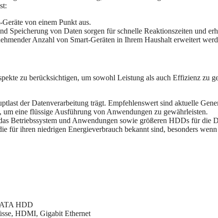
st:
t-Geräte von einem Punkt aus.
und Speicherung von Daten sorgen für schnelle Reaktionszeiten und erh
nehmender Anzahl von Smart-Geräten in Ihrem Haushalt erweitert werd
ekte zu berücksichtigen, um sowohl Leistung als auch Effizienz zu ge
 Hauptlast der Datenverarbeitung trägt. Empfehlenswert sind aktuelle G
 um eine flüssige Ausführung von Anwendungen zu gewährleisten.
 das Betriebssystem und Anwendungen sowie größeren HDDs für die Da
e für ihren niedrigen Energieverbrauch bekannt sind, besonders wenn d
l SATA HDD
sse, HDMI, Gigabit Ethernet