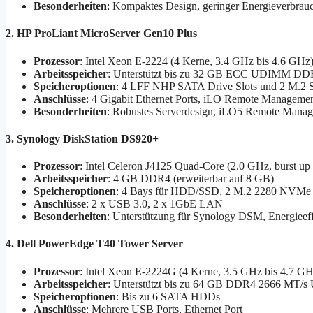
Besonderheiten
: Kompaktes Design, geringer Energieverbrau
2. HP ProLiant MicroServer Gen10 Plus
Prozessor
: Intel Xeon E-2224 (4 Kerne, 3.4 GHz bis 4.6 GHz
Arbeitsspeicher
: Unterstützt bis zu 32 GB ECC UDIMM DD
Speicheroptionen
: 4 LFF NHP SATA Drive Slots und 2 M.2 S
Anschlüsse
: 4 Gigabit Ethernet Ports, iLO Remote Manageme
Besonderheiten
: Robustes Serverdesign, iLO5 Remote Manage
3. Synology DiskStation DS920+
Prozessor
: Intel Celeron J4125 Quad-Core (2.0 GHz, burst up
Arbeitsspeicher
: 4 GB DDR4 (erweiterbar auf 8 GB)
Speicheroptionen
: 4 Bays für HDD/SSD, 2 M.2 2280 NVMe 
Anschlüsse
: 2 x USB 3.0, 2 x 1GbE LAN
Besonderheiten
: Unterstützung für Synology DSM, Energieeff
4. Dell PowerEdge T40 Tower Server
Prozessor
: Intel Xeon E-2224G (4 Kerne, 3.5 GHz bis 4.7 GH
Arbeitsspeicher
: Unterstützt bis zu 64 GB DDR4 2666 MT
Speicheroptionen
: Bis zu 6 SATA HDDs
Anschlüsse
: Mehrere USB Ports, Ethernet Port