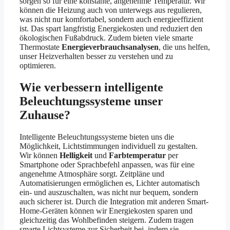
sorgen so für eine konstante, angenehme Temperatur. Wir
können die Heizung auch von unterwegs aus regulieren,
was nicht nur komfortabel, sondern auch energieeffizient
ist. Das spart langfristig Energiekosten und reduziert den
ökologischen Fußabdruck. Zudem bieten viele smarte
Thermostate
Energieverbrauchsanalysen
, die uns helfen,
unser Heizverhalten besser zu verstehen und zu
optimieren.
Wie verbessern intelligente
Beleuchtungssysteme unser
Zuhause?
Intelligente Beleuchtungssysteme bieten uns die
Möglichkeit, Lichtstimmungen individuell zu gestalten.
Wir können
Helligkeit
und
Farbtemperatur
per
Smartphone oder Sprachbefehl anpassen, was für eine
angenehme Atmosphäre sorgt. Zeitpläne und
Automatisierungen ermöglichen es, Lichter automatisch
ein- und auszuschalten, was nicht nur bequem, sondern
auch sicherer ist. Durch die Integration mit anderen Smart-
Home-Geräten können wir Energiekosten sparen und
gleichzeitig das Wohlbefinden steigern. Zudem tragen
smarte Lichtsysteme zur Sicherheit bei, indem sie