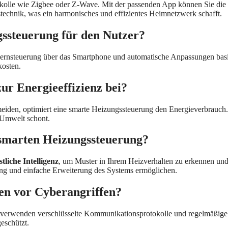
tokolle wie Zigbee oder Z-Wave. Mit der passenden App können Sie di
technik, was ein harmonisches und effizientes Heimnetzwerk schafft.
gssteuerung für den Nutzer?
Fernsteuerung über das Smartphone und automatische Anpassungen basie
kosten.
ur Energieeffizienz bei?
iden, optimiert eine smarte Heizungssteuerung den Energieverbrauch. S
 Umwelt schont.
 smarten Heizungssteuerung?
tliche Intelligenz
, um Muster in Ihrem Heizverhalten zu erkennen u
ung und einfache Erweiterung des Systems ermöglichen.
en vor Cyberangriffen?
ie verwenden verschlüsselte Kommunikationsprotokolle und regelmäßige
geschützt.