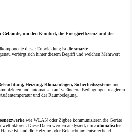
 Gebäude, um den Komfort, die Energieeffizienz und die
elkomponente dieser Entwicklung ist die
smarte
 genau verbirgt sich hinter diesem Begriff und welchen Mehrwert
Beleuchtung, Heizung, Klimaanlagen, Sicherheitssysteme
und
unizieren und automatisch auf veränderte Bedingungen reagieren.
der Außentemperatur und der Raumbelegung.
osnetzwerke
wie WLAN oder Zigbee kommunizieren die Geräte
mweltfaktoren. Diese Daten werden analysiert, um
automatische
 Hause ist, und die Heizung oder Beleuchtung entsprechend