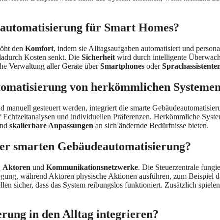
deautomatisierung für Smart Homes?
höht den
Komfort
, indem sie Alltagsaufgaben automatisiert und personal
dadurch Kosten senkt. Die
Sicherheit
wird durch intelligente Überwac
che Verwaltung aller Geräte über
Smartphones
oder
Sprachassistente
tomatisierung von herkömmlichen Systeme
d manuell gesteuert werden, integriert die smarte Gebäudeautomatisi
 Echtzeitanalysen und individuellen Präferenzen. Herkömmliche System
und
skalierbare Anpassungen
an sich ändernde Bedürfnisse bieten.
ner smarten Gebäudeautomatisierung?
,
Aktoren
und
Kommunikationsnetzwerke
. Die Steuerzentrale fungi
gung, während Aktoren physische Aktionen ausführen, zum Beispiel d
 sicher, dass das System reibungslos funktioniert. Zusätzlich spiele
ung in den Alltag integrieren?