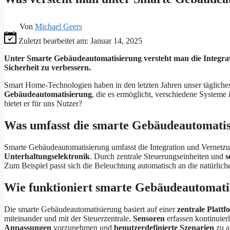
Von
Michael Geers
Zuletzt bearbeitet am:
Januar 14, 2025
Unter Smarte Gebäudeautomatisierung versteht man die Integrat
Sicherheit zu verbessern.
Smart Home-Technologien haben in den letzten Jahren unser tägliches
Gebäudeautomatisierung
, die es ermöglicht, verschiedene Systeme
bietet er für uns Nutzer?
Was umfasst die smarte Gebäudeautomati
Smarte Gebäudeautomatisierung umfasst die Integration und Vernetz
Unterhaltungselektronik
. Durch zentrale Steuerungseinheiten und
s
Zum Beispiel passt sich die Beleuchtung automatisch an die natürlic
Wie funktioniert smarte Gebäudeautomati
Die smarte Gebäudeautomatisierung basiert auf einer
zentrale Plattf
miteinander und mit der Steuerzentrale.
Sensoren
erfassen kontinuier
Anpassungen
vorzunehmen und
benutzerdefinierte Szenarien
zu a