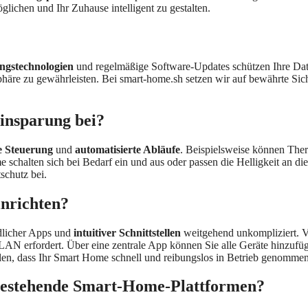
chen und Ihr Zuhause intelligent zu gestalten.
ngstechnologien
und regelmäßige Software-Updates schützen Ihre Dat
häre zu gewährleisten. Bei smart-home.sh setzen wir auf bewährte Siche
insparung bei?
te Steuerung
und
automatisierte Abläufe
. Beispielsweise können Ther
 schalten sich bei Bedarf ein und aus oder passen die Helligkeit an d
schutz bei.
nrichten?
dlicher Apps und
intuitiver Schnittstellen
weitgehend unkompliziert. V
LAN erfordert. Über eine zentrale App können Sie alle Geräte hinzufüg
len, dass Ihr Smart Home schnell und reibungslos in Betrieb genommen
 bestehende Smart-Home-Plattformen?