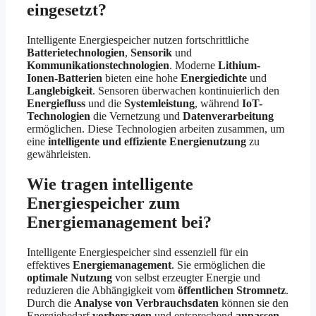
eingesetzt?
Intelligente Energiespeicher nutzen fortschrittliche
Batterietechnologien
,
Sensorik
und
Kommunikationstechnologien
. Moderne
Lithium-
Ionen-Batterien
bieten eine hohe
Energiedichte
und
Langlebigkeit
. Sensoren überwachen kontinuierlich den
Energiefluss
und die
Systemleistung
, während
IoT-
Technologien
die Vernetzung und
Datenverarbeitung
ermöglichen. Diese Technologien arbeiten zusammen, um
eine
intelligente und effiziente Energienutzung
zu
gewährleisten.
Wie tragen intelligente
Energiespeicher zum
Energiemanagement bei?
Intelligente Energiespeicher sind essenziell für ein
effektives
Energiemanagement
. Sie ermöglichen die
optimale Nutzung
von selbst erzeugter Energie und
reduzieren die Abhängigkeit vom
öffentlichen Stromnetz
.
Durch die
Analyse von Verbrauchsdaten
können sie den
Energiebedarf
vorhersagen
und entsprechend
anpassen
.