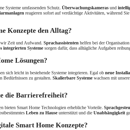
ome Systeme umfassenden Schutz.
Überwachungskameras
und
intell
larmanlagen
reagieren sofort auf verdächtige Aktivitäten, während Sie
me Konzepte den Alltag?
n wir Zeit und Aufwand.
Sprachassistenten
helfen bei der Organisatio
s integrierten Systeme
sorgen dafür, dass alltägliche Aufgaben reibung
t Home Lösungen?
n sich leicht in bestehende Systeme integrieren. Egal ob
neue Installa
n Bedürfnissen zu gestalten.
Skalierbare Systeme
wachsen mit unseren
 die Barrierefreiheit?
en bieten Smart Home Technologien erhebliche Vorteile.
Sprachgesteu
lbstbestimmtes
Leben zu Hause
unterstützt und die
Unabhängigkeit
ge
digitale Smart Home Konzepte?