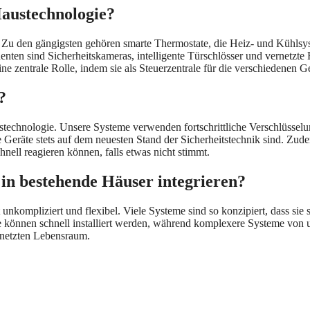
Haustechnologie?
tig. Zu den gängigsten gehören smarte Thermostate, die Heiz- und Kühls
nten sind Sicherheitskameras, intelligente Türschlösser und vernetz
e zentrale Rolle, indem sie als Steuerzentrale für die verschiedenen Ge
?
Haustechnologie. Unsere Systeme verwenden fortschrittliche Verschlüsse
 Geräte stets auf dem neuesten Stand der Sicherheitstechnik sind. Zu
ell reagieren können, falls etwas nicht stimmt.
e in bestehende Häuser integrieren?
 unkompliziert und flexibel. Viele Systeme sind so konzipiert, dass sie
können schnell installiert werden, während komplexere Systeme von u
ernetzten Lebensraum.